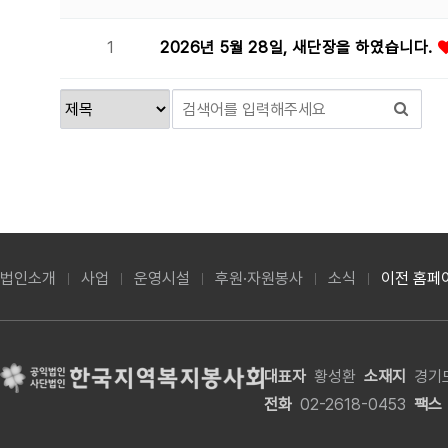
1
2026년 5월 28일, 새단장을 하였습니다.
법인소개
사업
운영시설
후원·자원봉사
소식
이전 홈페
대표자
황성환
소재지
경기도
전화
02-2618-0453
팩스